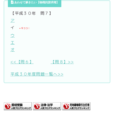
あわせて解きたい【物権的請求権】
【平成３０年 問７】
ア
イ
←今ココ！
ウ
エ
オ
<<【問６】
【問８】>>
平成３０年度問題一覧へ>>