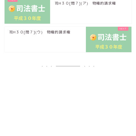
司H３０[問７](ア) 物権的請求権
司H３０[問７](ウ) 物権的請求権