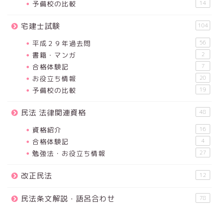
予備校の比較
14
宅建士試験
104
平成２９年過去問
56
書籍・マンガ
2
合格体験記
7
お役立ち情報
20
予備校の比較
19
民法 法律関連資格
48
資格紹介
16
合格体験記
4
勉強法・お役立ち情報
27
改正民法
12
民法条文解説・語呂合わせ
78