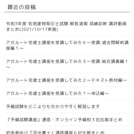
最近の投稿
令和3年度 宅地建物取引士試験 解答速報 成績診断 講評動画
まとめ(2021/10/17実施)
アガルート宅建士講座を受講してみた４～受講:過去問解析講
座編１～
アガルート宅建士講座を受講してみた３～受講:総合講義編１
～
アガルート宅建士講座を受講してみた２～テキスト教材編～
アガルート宅建士講座を受講してみた１～申込編～
予備試験をどこよりも分かりやすく解説します
『予備試験講座』通信・オンライン予備校３社比較まとめ
初学者向け『司法書士』通信講座６社比較まとめ