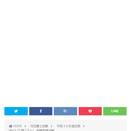
HOME
司法書士試験
平成３０年過去問
司H３０[問７](イ) 物権的請求権