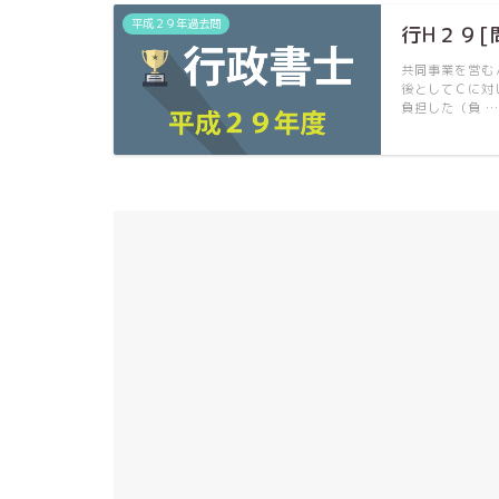
平成２９年過去問
行H２９[
共同事業を営む
後としてＣに対
負担した（負 …