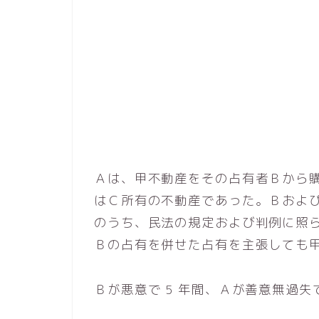
Ａは、甲不動産をその占有者Ｂから
はＣ所有の不動産であった。Ｂおよ
のうち、民法の規定および判例に照
Ｂの占有を併せた占有を主張しても
Ｂが悪意で 5 年間、Ａが善意無過失で