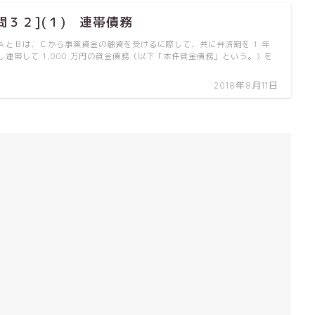
問３２](１) 連帯債務
ＡとＢは、Ｃから事業資金の融資を受けるに際して、共に弁済期を 1 年
し連帯して 1,000 万円の貸金債務（以下「本件貸金債務」という。）を
2018年8月11日