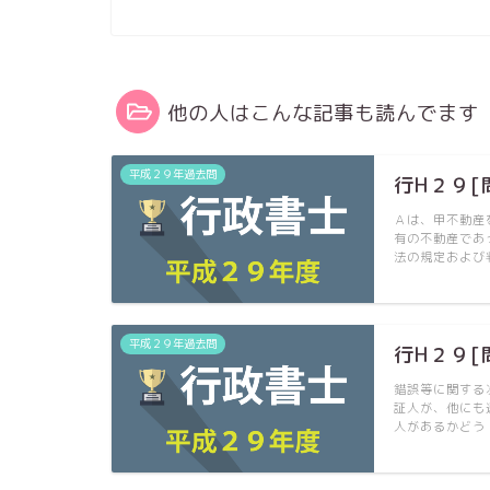
他の人はこんな記事も読んでます
平成２９年過去問
行H２９[
Ａは、甲不動産
有の不動産であ
法の規定および
平成２９年過去問
行H２９[
錯誤等に関する
証人が、他にも
人があるかどう