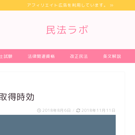
アフィリエイト広告を利用しています。
民法ラボ
士試験
法律関連資格
改正民法
条文解説
 取得時効
2018年8月6日
/
2018年11月11日