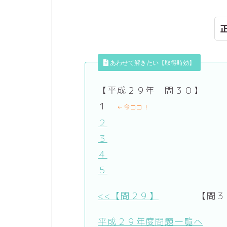
あわせて解きたい【取得時効】
【平成２９年 問３０】
１
←今ココ！
２
３
４
５
<<【問２９】
【問３１
平成２９年度問題一覧へ