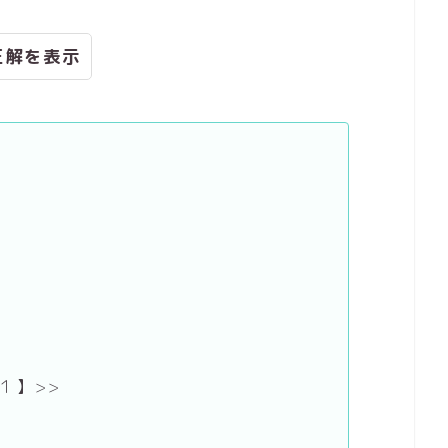
正解
】>>