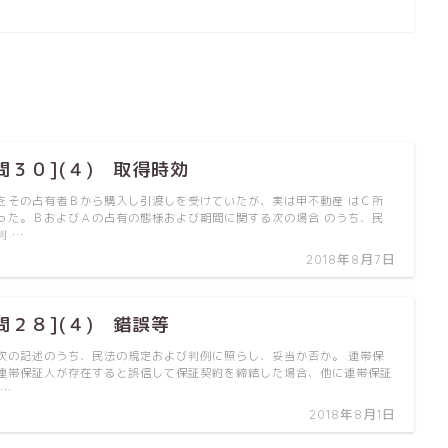
問３０](４) 取得時効
をその占有者Ｂから購入し引渡しを受けていたが、実は甲不動産 はＣ所
った。ＢおよびＡの占有の態様および期間に関する次の場合 のうち、民
判 …
2018年8月7日
問２８](４) 錯誤等
次の記述のうち、民法の規定および判例に照らし、妥当か否か。 連帯保
連帯保証人が存在すると誤信して保証契約を締結した場合、他に連帯保証
 …
2018年8月1日