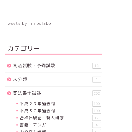
Tweets by minpolabo
カテゴリー
司法試験・予備試験
16
未分類
1
司法書士試験
252
平成２９年過去問
100
平成３０年過去問
100
合格体験記・新人研修
17
書籍・マンガ
4
お役立ち情報