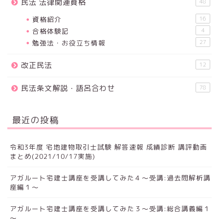
民法 法律関連資格
48
資格紹介
16
合格体験記
4
勉強法・お役立ち情報
27
改正民法
12
民法条文解説・語呂合わせ
78
最近の投稿
令和3年度 宅地建物取引士試験 解答速報 成績診断 講評動画
まとめ(2021/10/17実施)
アガルート宅建士講座を受講してみた４～受講:過去問解析講
座編１～
アガルート宅建士講座を受講してみた３～受講:総合講義編１
～