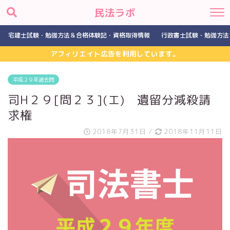
民法ラボ
宅建士試験・勉強方法＆合格体験記・資格取得情報
行政書士試験・勉強方法
アフィリエイト広告を利用しています。
平成２９年過去問
司H２９[問２３](エ) 遺留分減殺請
求権
2018年7月31日
/
2018年11月11日