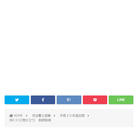
HOME
司法書士試験
平成３０年過去問
司H３０[問８](ウ) 即時取得