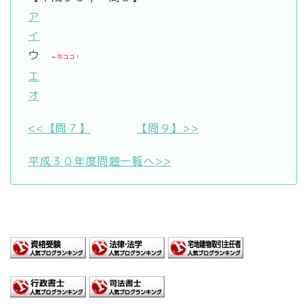
ア
イ
ウ
←今ココ！
エ
オ
<<【問７】
【問９】>>
平成３０年度問題一覧へ>>