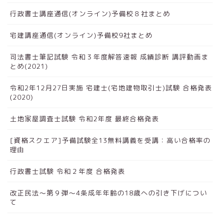
行政書士講座通信(オンライン)予備校８社まとめ
宅建講座通信(オンライン)予備校9社まとめ
司法書士筆記試験 令和３年度解答速報 成績診断 講評動画ま
とめ(2021)
令和2年12月27日実施 宅建士(宅地建物取引士)試験 合格発表
(2020)
土地家屋調査士試験 令和2年度 最終合格発表
[資格スクエア]予備試験全13無料講義を受講：高い合格率の
理由
行政書士試験 令和２年度 合格発表
改正民法～第９弾～4条成年年齢の18歳への引き下げについ
て