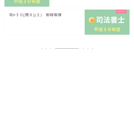
司H３０[問８](エ) 即時取得