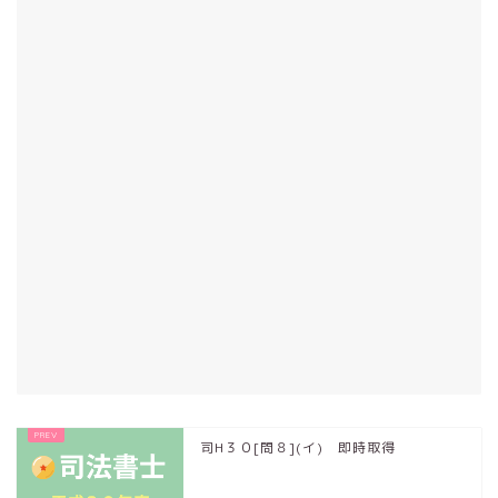
司H３０[問８](イ) 即時取得