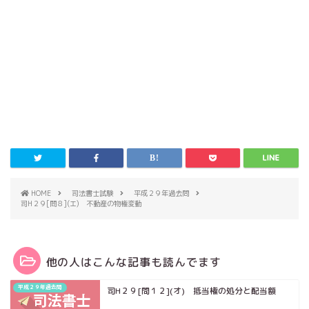
HOME
司法書士試験
平成２９年過去問
司H２９[問８](エ) 不動産の物権変動
他の人はこんな記事も読んでます
平成２９年過去問
司H２９[問１２](オ) 抵当権の処分と配当額