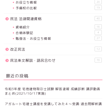
お役立ち情報
20
予備校の比較
19
民法 法律関連資格
48
資格紹介
16
合格体験記
4
勉強法・お役立ち情報
27
改正民法
12
民法条文解説・語呂合わせ
78
最近の投稿
令和3年度 宅地建物取引士試験 解答速報 成績診断 講評動画
まとめ(2021/10/17実施)
アガルート宅建士講座を受講してみた４～受講:過去問解析講