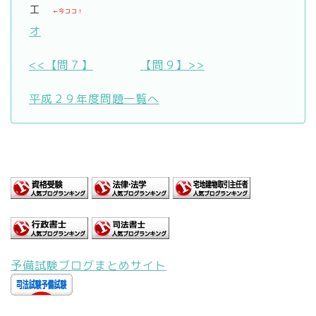
エ
←今ココ！
オ
<<【問７】
【問９】>>
平成２９年度問題一覧へ
予備試験ブログまとめサイト