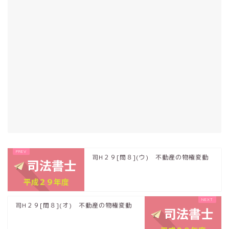
司H２９[問８](ウ) 不動産の物権変動
司H２９[問８](オ) 不動産の物権変動