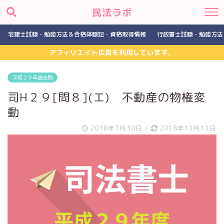
民法ラボ
宅建士試験・勉強方法＆合格体験記・資格取得情報
行政書士試験・勉強方法
アフィリエイト広告を利用しています。
平成２９年過去問
司H２９[問８](エ) 不動産の物権変
動
2018年7月30日
/
2018年11月11日