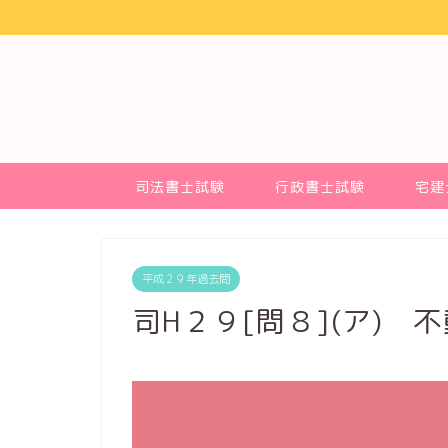
司法書士試験
行政書士試験
宅建
平成２９年過去問
司H２９[問８](ア) 