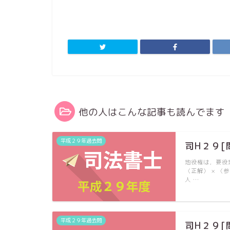
他の人はこんな記事も読んでます
平成２９年過去問
司H２９[
地役権は，要役
〈正解〉 × 
人 …
平成２９年過去問
司H２９[