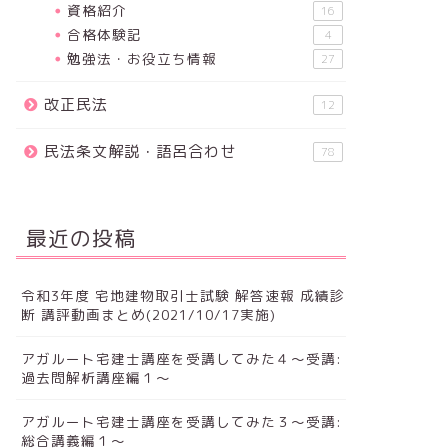
資格紹介
16
合格体験記
4
勉強法・お役立ち情報
27
改正民法
12
民法条文解説・語呂合わせ
78
最近の投稿
令和3年度 宅地建物取引士試験 解答速報 成績診
断 講評動画まとめ(2021/10/17実施)
アガルート宅建士講座を受講してみた４～受講:
過去問解析講座編１～
アガルート宅建士講座を受講してみた３～受講:
総合講義編１～