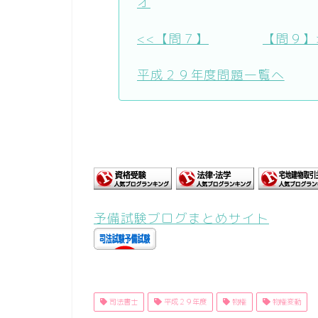
オ
<<【問７】
【問９】
平成２９年度問題一覧へ
予備試験ブログまとめサイト
司法書士
平成２９年度
物権
物権変動