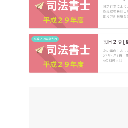
設定行為により
る義務を負担し
部分の所有権を
平成２９年過去問
司H２９[
次の事例におけ
27年4月1日
Aの相続人は …