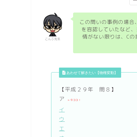
この問いの事例の場合
を容認していたなど、
情がない限りは、Cの
こんぶ先生
あわせて解きたい【物権変動】
【平成２９年 問８】
ア
←今ココ！
イ
ウ
エ