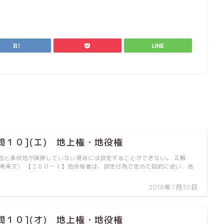
問１０](エ) 地上権・地役権
地と承役地が隣接していない場合には設定することができない。 正解
〈参考条文〉 【２８０－Ⅰ】地役権者は、設定行為で定めた目的に従い、他
2018年7月30日
問１０](オ) 地上権・地役権