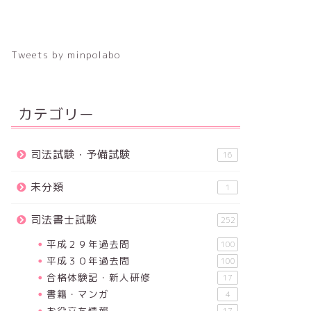
Tweets by minpolabo
カテゴリー
司法試験・予備試験
16
未分類
1
司法書士試験
252
平成２９年過去問
100
平成３０年過去問
100
合格体験記・新人研修
17
書籍・マンガ
4
お役立ち情報