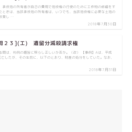
，承役地の所有者が自己の費用で地役権の行使のために工作物の修繕をす
たときは，当該承役地の所有者は，いつでも，当該地役権に必要な土地の
放棄し …
2018年7月30日
問２３](エ) 遺留分減殺請求権
る問は，判例の趣旨に照らし正しいか否か。（改） 【事例】Aは，平成
，死亡したが，その生前に，以下のとおり，財産の処分をしていた。なお，
2018年7月31日