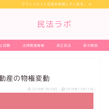
アフィリエイト広告を利用しています。
民法ラボ
士試験
法律関連資格
改正民法
条文解説
不動産の物権変動
2018年7月30日
/
2018年11月11日